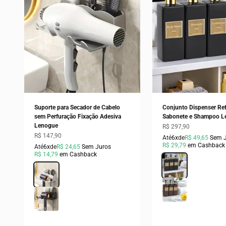
Suporte para Secador de Cabelo
Conjunto Dispenser Refi
sem Perfuração Fixação Adesiva
Sabonete e Shampoo L
Lenogue
Preço promocional
R$ 297,90
Preço promocional
R$ 147,90
Até
6x
de
R$ 49,65
Sem 
R$ 29,79
em Cashback
Até
6x
de
R$ 24,65
Sem Juros
R$ 14,79
em Cashback
Cor
Preto
Cor
Branco
Marrom
Preto