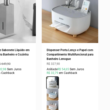
e Sabonete Líquido em
Dispenser Porta Lenço e Papel com
ra Banheiro e Cozinha
Compartimento Multifuncional para
Banheiro Lenogue
ocional
reço normal
Preço promocional
$ 649,90
R$ 327,90
82,98
Sem Juros
Até
6x
de
R$ 54,65
Sem Juros
 Cashback
R$ 32,79
em Cashback
rado)
Cor
Cinza
uadrado)
Azul
edondo)
Rosa