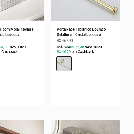
s com Mola Interna e
Porta Papel Higiênico Dourado
ada Lenogue
Detalhe em Cristal Lenogue
ocional
Preço promocional
R$ 467,90
49,65
Sem Juros
Até
6x
de
R$ 77,98
Sem Juros
 Cashback
R$ 46,79
em Cashback
te
Cor
Dourado