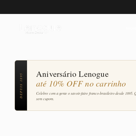
Pular para o conteúdo
Dispensers e suportes sofisticados para
Lenogue Decor
Início
Aniversário Lenogue
DEPUIS 1895
até 10% OFF no carrinho
Celebre com a gente o savoir-faire franco-brasileiro desde 1895. 
sem cupom.