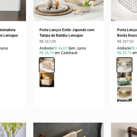
nimalista
Porta Lenços Estilo Japonês com
Porta Lenço
te Lenogue
Tampa de Bambu Lenogue
Borda Dour
Preço promocional
Preço prom
R$ 267,90
R$ 297,90
Juros
Até
6x
de
R$ 44,65
Sem Juros
Até
6x
de
R$ 
R$ 26,79
em Cashback
R$ 29,79
em
Cor
Transparente
Cor
Transparen
Branco
Verde
Dourado