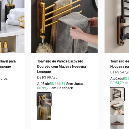
lável para
Toalheiro de Parede Escovado
Toalheiro d
enogue
Dourado com Madeira Nogueira
Nogueira pa
Lenogue
Preço prom
De R$ 547,
Preço promocional
De R$ 997,90
Juros
Até
6x
de
R$ 
R$ 54,79
em
Até
6x
de
R$ 166,31
Sem Juros
R$ 99,79
em Cashback
Cor
Porta Toalh
Cor
Dourado 4 Barras
Porta Lenço
Dourado 5 Barras
Porta Sabã