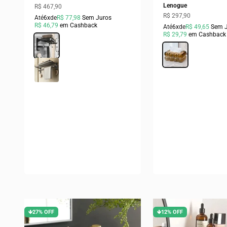
Lenogue
Preço promocional
R$ 467,90
Preço promocional
R$ 297,90
Até
6x
de
R$ 77,98
Sem Juros
R$ 46,79
em Cashback
Até
6x
de
R$ 49,65
Sem 
R$ 29,79
em Cashback
Cor
Preto
Cor
Dourado
Cinza
🡻27% OFF
🡻12% OFF