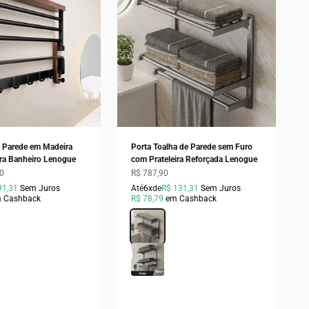
e Parede em Madeira
Porta Toalha de Parede sem Furo
ra Banheiro Lenogue
com Prateleira Reforçada Lenogue
ocional
Preço promocional
90
R$ 787,90
91,31
Sem Juros
Até
6x
de
R$ 131,31
Sem Juros
 Cashback
R$ 78,79
em Cashback
a
Cor
Cinza
Preto
o