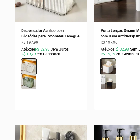
Dispensador Acrílico com
Porta Lenços Design Mi
Divisórias para Cotonetes Lenogue
com Base Antiderrapan
Preço promocional
Preço promocional
R$ 197,90
R$ 197,90
Até
6x
de
R$ 32,98
Sem Juros
Até
6x
de
R$ 32,98
Sem 
R$ 19,79
em Cashback
R$ 19,79
em Cashback
Cor
Transparente
Cor
Branco
Verde
Preto