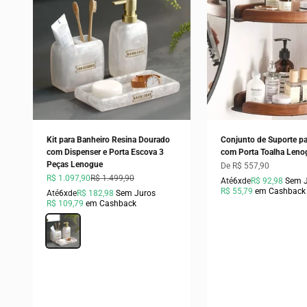
Kit para Banheiro Resina Dourado
Conjunto de Suporte pa
com Dispenser e Porta Escova 3
com Porta Toalha Leno
Peças Lenogue
Preço promocional
De R$ 557,90
Preço promocional
Preço normal
R$ 1.097,90
R$ 1.499,90
Até
6x
de
R$ 92,98
Sem 
R$ 55,79
em Cashback
Até
6x
de
R$ 182,98
Sem Juros
R$ 109,79
em Cashback
Cor
Branco Pérola