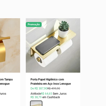
Promoção
 com Tampa
Porta Papel Higiênico com
Lenogue
Prateleira em Aço Inox Lenogue
Preço promocional
Preço normal
De R$ 387,90
R$ 499,90
Juros
Até
6x
de
R$ 64,65
Sem Juros
R$ 38,79
em Cashback
Cor
Dourado (Duplo)