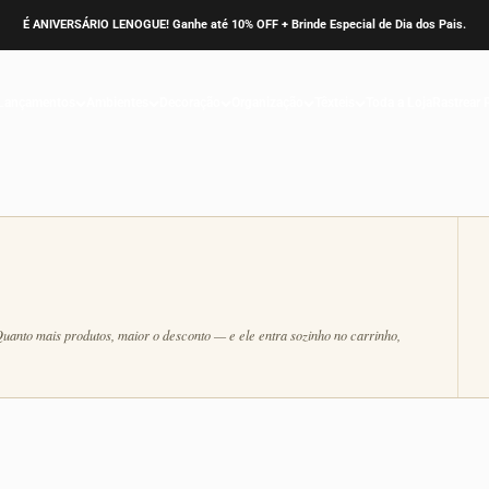
Parcele em até 6x SEM JUROS no Cartão!
Dispensers e Suportes
 organização e praticidade. Design refinado, materiais de alta qualidade e funcion
Lançamentos
Ambientes
Decoração
Organização
Têxteis
Toda a Loja
Rastrear 
Quanto mais produtos, maior o desconto — e ele entra sozinho no carrinho,