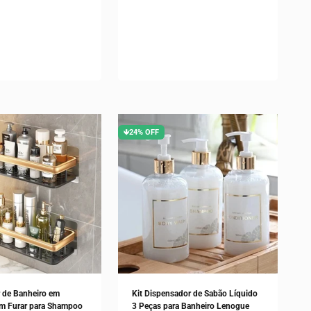
a Sanitária
🡻24% OFF
 de Banheiro em
Kit Dispensador de Sabão Líquido
em Furar para Shampoo
3 Peças para Banheiro Lenogue