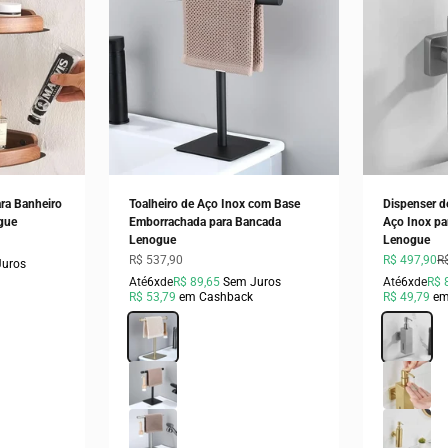
ra Banheiro
Toalheiro de Aço Inox com Base
Dispenser d
gue
Emborrachada para Bancada
Aço Inox pa
Lenogue
Lenogue
Preço promocional
Preço prom
P
R$ 537,90
R$ 497,90
R
Juros
Até
6x
de
R$ 89,65
Sem Juros
Até
6x
de
R$ 
R$ 53,79
em Cashback
R$ 49,79
em
Cor
Dourado
Cor
Prata (Quad
Preto
Dourado (Q
Prata
Dourado (R