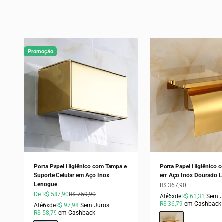
Promoção
Porta Papel Higiênico com Tampa e
Porta Papel Higiênico
Suporte Celular em Aço Inox
em Aço Inox Dourado 
Lenogue
Preço promocional
R$ 367,90
Preço promocional
Preço normal
De R$ 587,90
R$ 759,90
Até
6x
de
R$ 61,31
Sem 
R$ 36,79
em Cashback
Até
6x
de
R$ 97,98
Sem Juros
R$ 58,79
em Cashback
Cor
Dourado