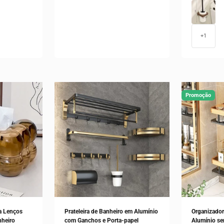
Porta Escov
+1
Promoção
a Lenços
Prateleira de Banheiro em Alumínio
Organizador
nheiro
com Ganchos e Porta-papel
Alumínio s