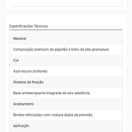
Lavagem em máquina sem comprometer as propriedades do
tecido
Secagem rápida que mantém a forma e a cor vibrante
Especificações Técnicas
Instalação e remoção em minutos, sem necessidade de
ferramentas
Material
Tecido resistente a vincos que preserva o aspecto sempre
Composição premium de algodão e linho de alta gramatura
cuidado
Cor
Azul escuro profundo
Sistema de fixação
Base antiderrapante integrada de alta aderência
Acabamento
Bordas reforçadas com costura dupla de precisão
Aplicação