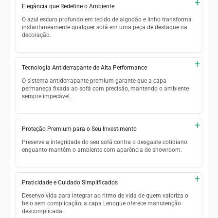
+
Elegância que Redefine o Ambiente
O azul escuro profundo em tecido de algodão e linho transforma
instantaneamente qualquer sofá em uma peça de destaque na
decoração.
Tom azul escuro atemporal que complementa paletas
neutras e ousadas
+
Tecnologia Antiderrapante de Alta Performance
Trama de algodão e linho com textura refinada e toque
O sistema antiderrapante premium garante que a capa
macio
permaneça fixada ao sofá com precisão, mantendo o ambiente
sempre impecável.
Aparência clean e bem-acabada que eleva o visual da sala
Base antiderrapante que elimina deslizamentos durante o
Design versátil que se adapta a ambientes modernos,
uso diário
+
clássicos e contemporâneos
Proteção Premium para o Seu Investimento
Mantém o posicionamento correto mesmo em sofás de
Preserve a integridade do seu sofá contra o desgaste cotidiano
couro e tecido
enquanto mantém o ambiente com aparência de showroom.
Dispensa amarrações e elásticos que comprometem a
Protege contra manchas, atrito e desgaste do uso diário
estética
+
Praticidade e Cuidado Simplificados
Barreira eficiente contra pelos de animais domésticos
Resultado visual sempre organizado, sem ajustes frequentes
Desenvolvida para integrar ao ritmo de vida de quem valoriza o
Escuda o tecido original contra a ação dos raios UV
belo sem complicação, a capa Lenogue oferece manutenção
descomplicada.
Prolonga significativamente a vida útil da estofação original