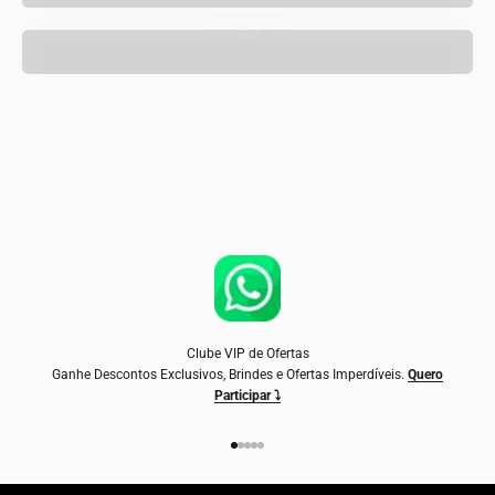
Sala
Clube VIP de Ofertas
Ganhe Descontos Exclusivos, Brindes e Ofertas Imperdíveis.
Quero
Participar ⤵
Ir para item 1
Ir para item 2
Ir para item 3
Ir para item 4
Ir para item 5