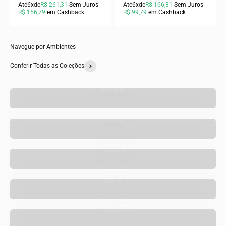
Até
6x
de
R$ 261,31
Sem Juros
Até
6x
de
R$ 166,31
Sem Juros
R$ 156,79
em Cashback
R$ 99,79
em Cashback
Navegue por Ambientes
Conferir Todas as Coleções
Banheiro
Cozinha
Escritório
Infantil
Quarto