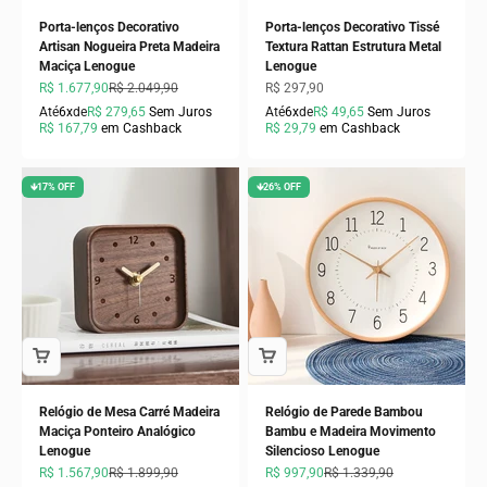
Porta-lenços Decorativo
Porta-lenços Decorativo Tissé
Artisan Nogueira Preta Madeira
Textura Rattan Estrutura Metal
Maciça Lenogue
Lenogue
Preço promocional
Preço normal
Preço promocional
R$ 1.677,90
R$ 2.049,90
R$ 297,90
Até
6x
de
R$ 279,65
Sem Juros
Até
6x
de
R$ 49,65
Sem Juros
R$ 167,79
em Cashback
R$ 29,79
em Cashback
🡻17% OFF
🡻26% OFF
Relógio de Mesa Carré Madeira
Relógio de Parede Bambou
Maciça Ponteiro Analógico
Bambu e Madeira Movimento
Lenogue
Silencioso Lenogue
Preço promocional
Preço normal
Preço promocional
Preço normal
R$ 1.567,90
R$ 1.899,90
R$ 997,90
R$ 1.339,90